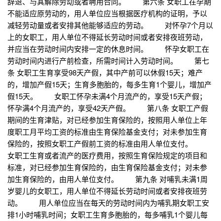
辞退、与其解除劳动或者聘用合同。 第六条 女职工在孕期
不能适应原劳动的，用人单位应当根据医疗机构的证明，予以
减轻劳动量或者安排其他能够适应的劳动。 对怀孕7个月以
上的女职工，用人单位不得延长劳动时间或者安排夜班劳动，
并应当在劳动时间内安排一定的休息时间。 怀孕女职工在
劳动时间内进行产前检查，所需时间计入劳动时间。 第七
条 女职工生育享受98天产假，其中产前可以休假15天；难产
的，增加产假15天；生育多胞胎的，每多生育1个婴儿，增加产
假15天。 女职工怀孕未满4个月流产的，享受15天产假；
怀孕满4个月流产的，享受42天产假。 第八条 女职工产假
期间的生育津贴，对已经参加生育保险的，按照用人单位上年
度职工月平均工资的标准由生育保险基金支付；对未参加生育
保险的，按照女职工产假前工资的标准由用人单位支付。
女职工生育或者流产的医疗费用，按照生育保险规定的项目和
标准，对已经参加生育保险的，由生育保险基金支付；对未参
加生育保险的，由用人单位支付。 第九条 对哺乳未满1周
岁婴儿的女职工，用人单位不得延长劳动时间或者安排夜班劳
动。 用人单位应当在每天的劳动时间内为哺乳期女职工安
排1小时哺乳时间；女职工生育多胞胎的，每多哺乳1个婴儿每