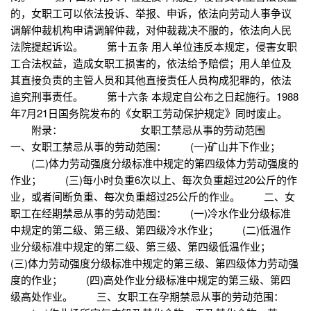
的，女职工可以依法投诉、举报、申诉，依法向劳动人事争议
调解仲裁机构申请调解仲裁，对仲裁裁决不服的，依法向人民
法院提起诉讼。 第十五条 用人单位违反本规定，侵害女职
工合法权益，造成女职工损害的，依法给予赔偿；用人单位及
其直接负责的主管人员和其他直接责任人员构成犯罪的，依法
追究刑事责任。 第十六条 本规定自公布之日起施行。1988
年7月21日国务院发布的《女职工劳动保护规定》同时废止。
附录： 女职工禁忌从事的劳动范围
一、女职工禁忌从事的劳动范围： (一)矿山井下作业；
(二)体力劳动强度分级标准中规定的第四级体力劳动强度的
作业； (三)每小时负重6次以上、每次负重超过20公斤的作
业，或者间断负重、每次负重超过25公斤的作业。 二、女
职工在经期禁忌从事的劳动范围： (一)冷水作业分级标准
中规定的第二级、第三级、第四级冷水作业； (二)低温作
业分级标准中规定的第二级、第三级、第四级低温作业；
(三)体力劳动强度分级标准中规定的第三级、第四级体力劳动强
度的作业； (四)高处作业分级标准中规定的第三级、第四
级高处作业。 三、女职工在孕期禁忌从事的劳动范围：