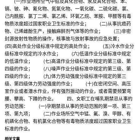
(一)作业场所空气中铅及其化合物、汞及其化合物、苯、
镉、铍、砷、氰化物、氮氧化物、一氧化碳、二硫化碳、氯、
己内酰胺、氯丁二烯、氯乙烯、环氧乙烷、苯胺、甲醛等有毒
物质浓度超过国家职业卫生标准的作业； (二)从事抗癌药
物、己烯雌酚生产，接触麻醉剂气体等的作业； (三)非密
封源放射性物质的操作，核事故与放射事故的应急处置；
(四)高处作业分级标准中规定的高处作业； (五)冷水作业分
级标准中规定的冷水作业； (六)低温作业分级标准中规定
的低温作业； (七)高温作业分级标准中规定的第三级、第
四级的作业； (八)噪声作业分级标准中规定的第三级、第
四级的作业； (九)体力劳动强度分级标准中规定的第三
级、第四级体力劳动强度的作业； (十)在密闭空间、高压
室作业或者潜水作业，伴有强烈振动的作业，或者需要频繁弯
腰、攀高、下蹲的作业。 四、女职工在哺乳期禁忌从事的
劳动范围： (一)孕期禁忌从事的劳动范围的第一项、第三
项、第九项； (二)作业场所空气中锰、氟、溴、甲醇、有
机磷化合物、有机氯化合物等有毒物质浓度超过国家职业卫生
标准的作业。
相关文章