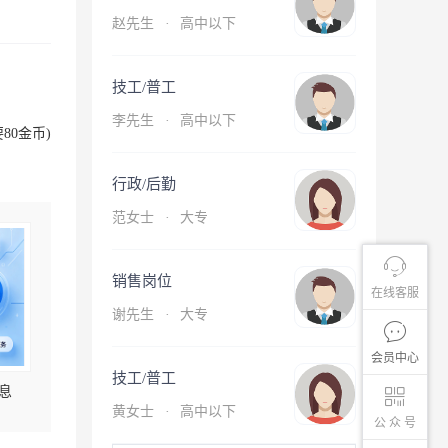
赵先生
·
高中以下
技工/普工
李先生
·
高中以下
80金币)
行政/后勤
范女士
·
大专
销售岗位
在线客服
谢先生
·
大专
会员中心
技工/普工
息
黄女士
·
高中以下
公 众 号