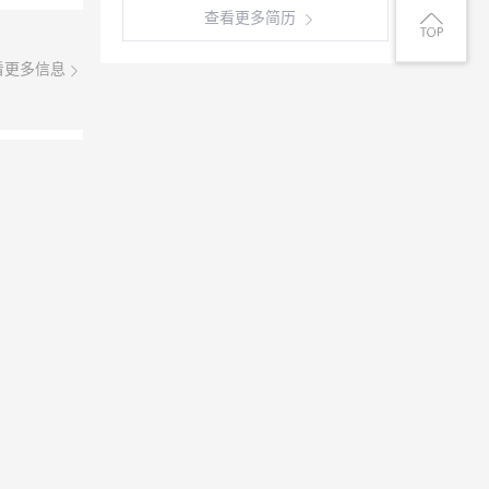
查看更多简历
看更多信息
08月08日
)，做过工
四千以
保险勿扰
08月07日
年。想求
苦，不怕